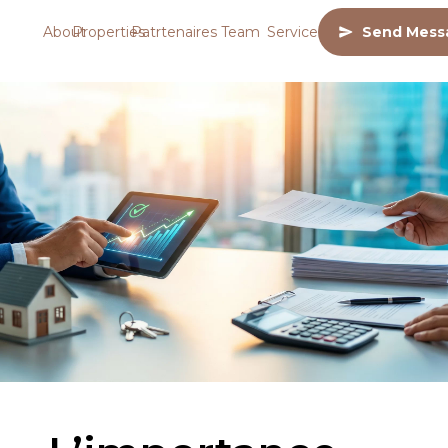
About
Properties
Patrtenaires
Team
Services
Send Mess