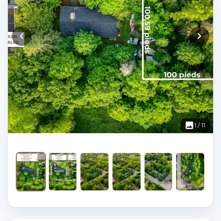
1
/
11