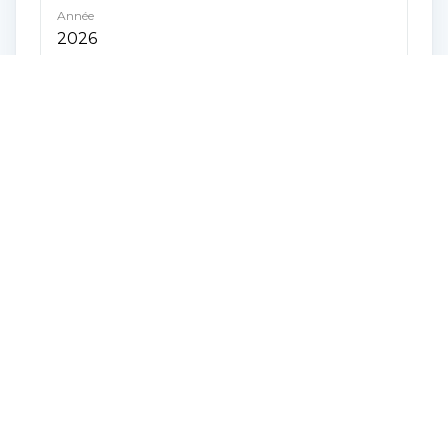
Année
2026
Fréquence
Annuel
Montant
471 $
Scolaire
Année
2026
Fréquence
Annuel
Montant
19 $