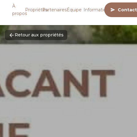
À
Propriétés
Partenaires
Équipe
Informations
Contact
propos
Retour aux propriétés