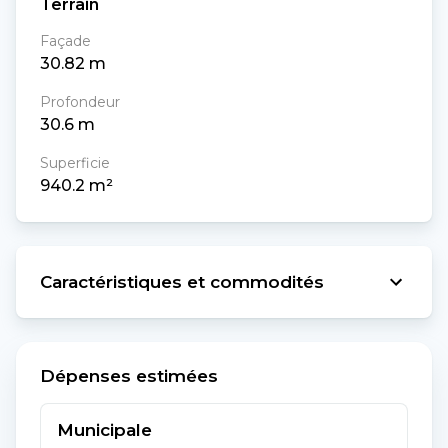
Terrain
Façade
30.82
m
Profondeur
30.6
m
Superficie
940.2
m²
Caractéristiques et commodités
Dépenses estimées
Municipale