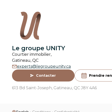
Le groupe UNITY
Courtier immobilier,
Gatineau, QC
experts@legroupeunity.ca
Contacter
Prendre re
613 Bd Saint-Joseph, Gatineau, QC J8Y 4A6
English
・
Conditions
・
Confidentialité